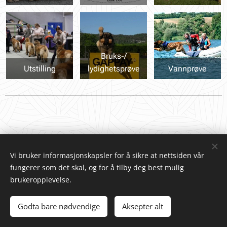
Bruks-/
Utstilling
lydighetsprøve
Vannprøve
Vi bruker informasjonskapsler for å sikre at nettsiden vår
fungerer som det skal, og for å tilby deg best mulig
brukeropplevelse.
© 2025 Norsk Leonberger Klubb | Organisasjonsnummer:
988621587 | Alle rettigheter forbeholdt
Godta bare nødvendige
Aksepter alt
Informasjonskapsler